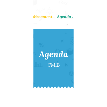
Accueil
Établissement
Agenda
Évènements
Cir
Agenda
CM1B